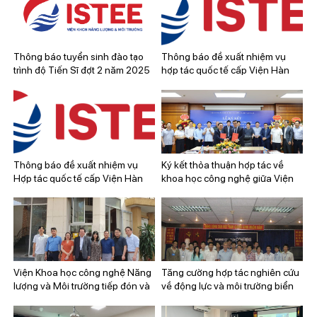
Thông báo tuyển sinh đào tạo
Thông báo đề xuất nhiệm vụ
trình độ Tiến Sĩ đợt 2 năm 2025
hợp tác quốc tế cấp Viện Hàn
lâm Khoa học và Công nghệ Việt
Nam với Viện Hàn lâm Khoa học
Bulgaria giai đoạn 2026-2027
Thông báo đề xuất nhiệm vụ
Ký kết thỏa thuận hợp tác về
Hợp tác quốc tế cấp Viện Hàn
khoa học công nghệ giữa Viện
lâm KHCN Việt Nam và Viện Hàn
Khoa học công nghệ Năng
lâm Khoa học Ba Lan giai đoạn
lượng và Môi trường (ISTEE) và
2026-2027
Công ty TNHH Một thành viên
Ứng dụng công nghệ mới và Du
lịch (NEWTATCO)
Viện Khoa học công nghệ Năng
Tăng cường hợp tác nghiên cứu
lượng và Môi trường tiếp đón và
về động lực và môi trường biển
làm việc cùng đoàn giáo sư và
với Viện Khoa học Tự nhiên
giảng viên từ các trường Đại học
Hoàng gia Vương quốc Bỉ