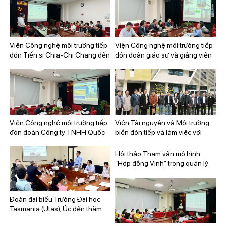
tại Đài Loan và đoàn tham tán
khoa học đến từ Văn phòng Kinh
tế và Văn hóa Đài Bắc tại Hà Nội
(Trung Quốc)
Viện Công nghệ môi trường tiếp
Viện Công nghệ môi trường tiếp
đón Tiến sĩ Chia-Chi Chang đến
đón đoàn giáo sư và giảng viên
từ Hiệp hội Phát triển Năng
từ các trường Đại học tại Đài
lượng sinh học Đài Loan
Loan.
Viện Công nghệ môi trường tiếp
Viện Tài nguyên và Môi trường
đón đoàn Công ty TNHH Quốc
biển đón tiếp và làm việc với
Tế Nippon Koei (Nhật Bản)
Đoàn công tác Quỹ Nghiên cứu
Quốc gia Hàn Quốc
Hội thảo Tham vấn mô hình
“Hợp đồng Vịnh” trong quản lý
tổng hợp vùng bờ
Đoàn đại biểu Trường Đại học
Tasmania (Utas), Úc đến thăm
và làm việc với Viện Tài nguyên