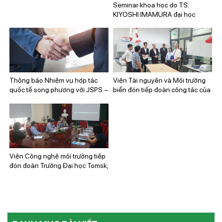
và Môi trường biển
Seminar khoa học do TS.
KIYOSHI IMAMURA đại học
Osaka Metropolitan University
tổ chức tại Viện Công nghệ môi
trường.
Thông báo Nhiệm vụ hợp tác
Viện Tài nguyên và Môi trường
quốc tế song phương với JSPS –
biển đón tiếp đoàn công tác của
Nhật Bản năm tài chính 2023
Đại sứ nước cộng hòa Pháp tại
Việt Nam và Viện Nghiên cứu
Phát triển Pháp (IRD)
Viện Công nghệ môi trường tiếp
đón đoàn Trường Đại học Tomsk,
Liên Bang Nga.