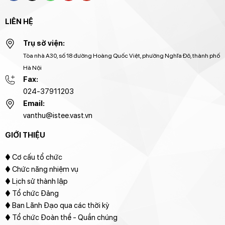
LIÊN HỆ
Trụ sở viện:
Tòa nhà A30, số 18 đường Hoàng Quốc Việt, phường Nghĩa Đô, thành phố
Hà Nội
Fax:
024-37911203
Email:
vanthu@istee.vast.vn
GIỚI THIỆU
♦
Cơ cấu tổ chức
♦ Chức năng nhiệm vụ
♦ Lịch sử thành lập
♦ Tổ chức Đảng
♦ Ban Lãnh Đạo qua các thời kỳ
♦ Tổ chức Đoàn thể - Quần chúng