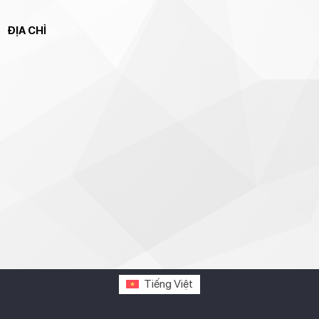
ĐỊA CHỈ
[google-translator]
Tiếng Việt