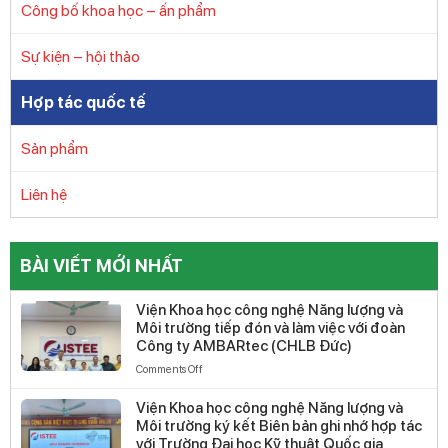
Công bố khoa học – ấn phẩm
Sự kiện – hội thảo
Hợp tác quốc tế
Sản phẩm
Liên hệ
BÀI VIẾT MỚI NHẤT
Viện Khoa học công nghệ Năng lượng và
Môi trường tiếp đón và làm việc với đoàn
Công ty AMBARtec (CHLB Đức)
on
Comments Off
Viện
Khoa
Viện Khoa học công nghệ Năng lượng và
học
Môi trường ký kết Biên bản ghi nhớ hợp tác
công
với Trường Đại học Kỹ thuật Quốc gia