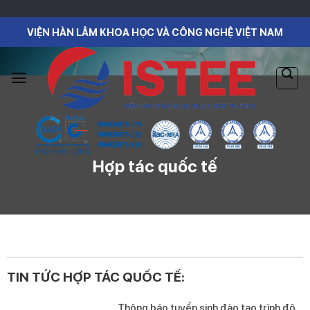
Skip
to
VIỆN HÀN LÂM KHOA HỌC VÀ CÔNG NGHỆ VIỆT NAM
content
Hợp tác quốc tế
TIN TỨC HỢP TÁC QUỐC TẾ:
Thông báo tuyển sinh đào tạo trình độ