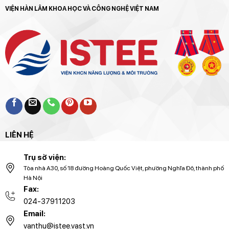
thăm
Quốc
Lâm
VIỆN HÀN LÂM KHOA HỌC VÀ CÔNG NGHỆ VIỆT NAM
Trung
gia
Quốc
Samara
của
(Liên
Tổng
bang
Bí
Nga)
thư,
Chủ
tịch
nước
Tô
Lâm
LIÊN HỆ
Trụ sở viện:
Tòa nhà A30, số 18 đường Hoàng Quốc Việt, phường Nghĩa Đô, thành phố
Hà Nội
Fax:
024-37911203
Email:
vanthu@istee.vast.vn