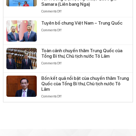
nghệ
Samara (Liên bang Nga)
Năng
on
Comments Off
lượng
Viện
và
Khoa
Môi
Tuyên bố chung Việt Nam – Trung Quốc
học
trường
on
Comments Off
công
tiếp
Tuyên
nghệ
đón
bố
Năng
và
chung
lượng
làm
Toàn cảnh chuyến thăm Trung Quốc của
Việt
và
việc
Tổng Bí thư, Chủ tịch nước Tô Lâm
Nam
Môi
với
–
trường
on
Comments Off
đoàn
Trung
ký
Toàn
Công
Quốc
kết
cảnh
ty
Bốn kết quả nổi bật của chuyến thăm Trung
Biên
chuyến
AMBARtec
Quốc của Tổng Bí thư, Chủ tịch nước Tô
bản
thăm
(CHLB
ghi
Lâm
Trung
Đức)
nhớ
Quốc
on
Comments Off
hợp
của
Bốn
tác
Tổng
kết
với
Bí
quả
Trường
thư,
nổi
Đại
Chủ
bật
học
tịch
của
Kỹ
nước
chuyến
thuật
Tô