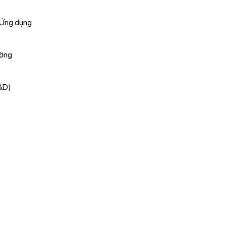
à Ứng dụng
ường
R&D)