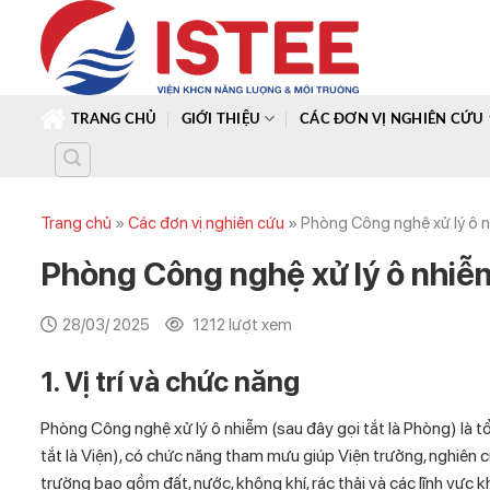
Skip
to
content
TRANG CHỦ
GIỚI THIỆU
CÁC ĐƠN VỊ NGHIÊN CỨU
Trang chủ
»
Các đơn vị nghiên cứu
»
Phòng Công nghệ xử lý ô 
Phòng Công nghệ xử lý ô nhiễ
28/03/ 2025
1212 lượt xem
1. Vị trí và chức năng
Phòng Công nghệ xử lý ô nhiễm (sau đây gọi tắt là Phòng) là 
tắt là Viện), có chức năng tham mưu giúp Viện trưởng, nghiên 
trường bao gồm đất, nước, không khí, rác thải và các lĩnh vực k