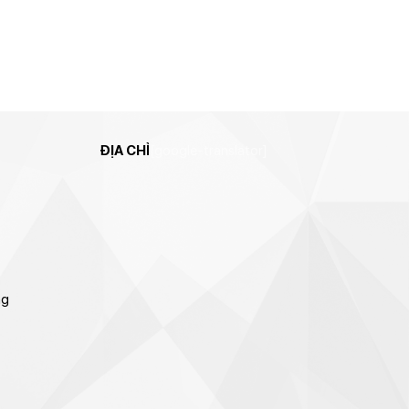
ĐỊA CHỈ
[google-translator]
ng