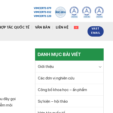
HỢP TÁC QUỐC TẾ
VĂN BẢN
LIÊN HỆ
VAST
EMAIL
DANH MỤC BÀI VIẾT
Giới thiệu
Các đơn vị nghiên cứu
Công bố khoa học – ấn phẩm
au đây gọi
Sự kiện – hội thảo
hiễm môi
Hợp tác quốc tế