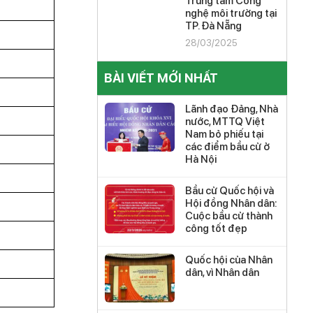
Trung tâm Công
nghệ môi trường tại
TP. Đà Nẵng
28/03/2025
BÀI VIẾT MỚI NHẤT
Lãnh đạo Đảng, Nhà
nước, MTTQ Việt
Nam bỏ phiếu tại
các điểm bầu cử ở
Hà Nội
Bầu cử Quốc hội và
Hội đồng Nhân dân:
Cuộc bầu cử thành
công tốt đẹp
Quốc hội của Nhân
dân, vì Nhân dân