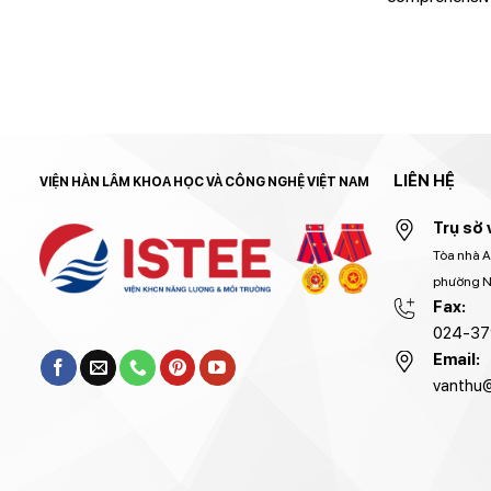
management in
of Vietnam in 
LIÊN HỆ
VIỆN HÀN LÂM KHOA HỌC VÀ CÔNG NGHỆ VIỆT NAM
Trụ sở 
Tòa nhà A
phường Ng
Fax:
024-37
Email:
vanthu@