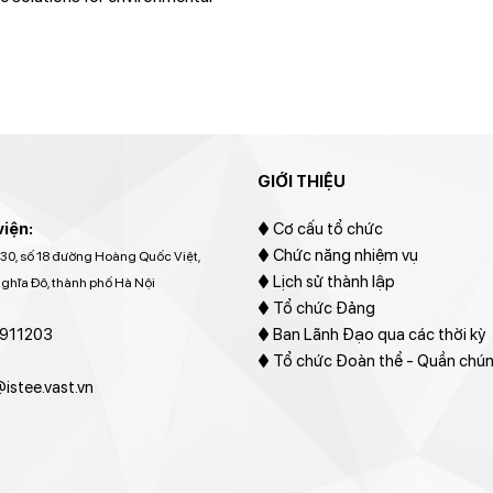
 the northeast coastal waters
an age of global changes”
GIỚI THIỆU
viện:
♦
Cơ cấu tổ chức
♦ Chức năng nhiệm vụ
30, số 18 đường Hoàng Quốc Việt,
♦ Lịch sử thành lập
hĩa Đô, thành phố Hà Nội
♦ Tổ chức Đảng
911203
♦ Ban Lãnh Đạo qua các thời kỳ
♦ Tổ chức Đoàn thể - Quần chú
istee.vast.vn