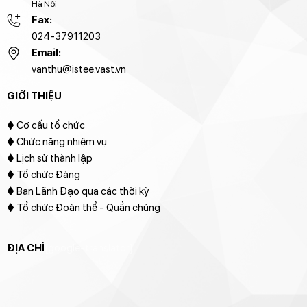
Hà Nội
Fax:
024-37911203
Email:
vanthu@istee.vast.vn
GIỚI THIỆU
♦
Cơ cấu tổ chức
♦ Chức năng nhiệm vụ
♦ Lịch sử thành lập
♦ Tổ chức Đảng
♦ Ban Lãnh Đạo qua các thời kỳ
♦ Tổ chức Đoàn thể - Quần chúng
ĐỊA CHỈ
[google-translator]