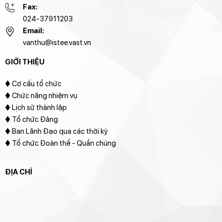
Fax:
024-37911203
Email:
vanthu@istee.vast.vn
GIỚI THIỆU
♦
Cơ cấu tổ chức
♦ Chức năng nhiệm vụ
♦ Lịch sử thành lập
♦ Tổ chức Đảng
♦ Ban Lãnh Đạo qua các thời kỳ
♦ Tổ chức Đoàn thể - Quần chúng
ĐỊA CHỈ
[google-translator]