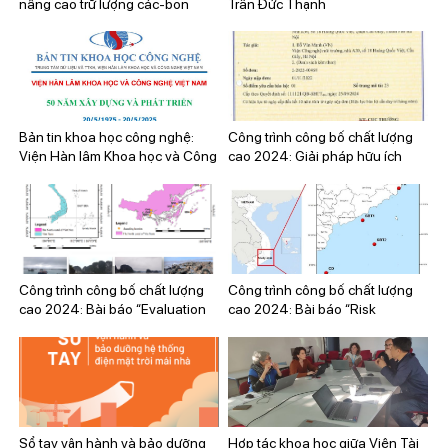
nâng cao trữ lượng các-bon
Trần Đức Thạnh
trong các thảm thực vật trên địa
bàn thành phố Hải Phòng
Bản tin khoa học công nghệ:
Công trình công bố chất lượng
Viện Hàn lâm Khoa học và Công
cao 2024: Giải pháp hữu ích
nghệ Việt Nam, 50 năm xây
“Quy trình phân tích vi nhựa
dựng và phát triển (20/5/1975 –
trong mẫu sinh vật hai mảnh vỏ”
20/5/2025).
Công trình công bố chất lượng
Công trình công bố chất lượng
cao 2024: Bài báo “Evaluation
cao 2024: Bài báo “Risk
of microplastic bioaccumulation
assessments of microplastic
capacity of mussel (Perna viridis)
exposure in bivalves living in the
and surrounding environment in
coral reefs of Vietnam”
the North coast of Vietnam”
Sổ tay vận hành và bảo dưỡng
Hợp tác khoa học giữa Viện Tài