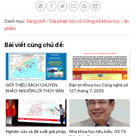
Danh mục:
Sáng chế - Giải pháp hữu ích
Công bố khoa học - ấn
phẩm
Bài viết cùng chủ đề:
GIỚI THIỆU SÁCH CHUYÊN
Bản tin Khoa học Công nghệ số
KHẢO: NGUỒN LỢI THỦY SẢN
127, tháng 7-2025
VEN BIỂN TỈNH QUẢNG NINH:
HIỆN TRẠNG, BIẾN ĐỘNG VÀ
GIẢI PHÁP QUẢN LÝ BỀN VỮNG
Nghiên cứu và đề xuất giải pháp
Nhà khoa học tiêu biểu: GS.TS.