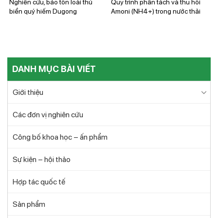
Nghiên cứu, bảo tồn loài thú
Quy trình phân tách và thu hồi
biển quý hiếm Dugong
Amoni (NH4+) trong nước thải
nhờ sử dụng thiết bị vật liệu đệm
quay ly tâm
DANH MỤC BÀI VIẾT
Giới thiệu
Các đơn vị nghiên cứu
Công bố khoa học – ấn phẩm
Sự kiện – hội thảo
Hợp tác quốc tế
Sản phẩm