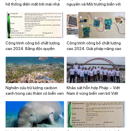
hệ thống điện mặt trời mái nhà
nguyên và Môi trường biển với
Phòng Thí nghiệm Địa vật lý,
Không gian và Hải dương học
(LEGOS)
Công trình công bố chất lượng
Công trình công bố chất lượng
cao 2024: Bằng độc quyền
cao 2024: Giải pháp nâng cao
sáng chế số 41624 “Phương
hiệu quả làm việc trạm điện mặt
pháp điều chế dung dịch phân
trời mái nhà bằng hệ thống kết
bón kali hoạt hóa từ hợp chất
hợp sử dụng tuabin gió quy mô
chứa kali”
nhỏ
Nghiên cứu trữ lượng cacbon
Khảo sát hỗn hợp Pháp – Việt
xanh trong các thảm cỏ biển ven
Nam ở vùng biển ven bờ Việt
bờ Việt Nam
Nam: bước phát triển mới trong
quan hệ hợp tác giữa Viện Tài
nguyên và Môi trường biển và
Viện nghiên cứu vì sự phát triển
Pháp