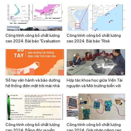
nghệ Việt Nam, 50 năm xây
“Quy trình phân tích vi nhựa
dựng và phát triển (20/5/1975 –
trong mẫu sinh vật hai mảnh vỏ”
20/5/2025).
Công trình công bố chất lượng
Công trình công bố chất lượng
cao 2024: Bài báo “Evaluation
cao 2024: Bài báo “Risk
of microplastic bioaccumulation
assessments of microplastic
capacity of mussel (Perna viridis)
exposure in bivalves living in the
and surrounding environment in
coral reefs of Vietnam”
the North coast of Vietnam”
Sổ tay vận hành và bảo dưỡng
Hợp tác khoa học giữa Viện Tài
hệ thống điện mặt trời mái nhà
nguyên và Môi trường biển với
Phòng Thí nghiệm Địa vật lý,
Không gian và Hải dương học
(LEGOS)
Công trình công bố chất lượng
Công trình công bố chất lượng
cao 2024: Bằng độc quyền
cao 2024: Giải pháp nâng cao