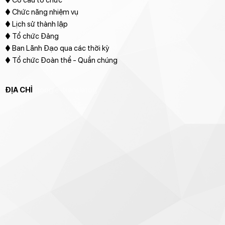
♦
Cơ cấu tổ chức
♦ Chức năng nhiệm vụ
♦ Lịch sử thành lập
♦ Tổ chức Đảng
♦ Ban Lãnh Đạo qua các thời kỳ
♦ Tổ chức Đoàn thể - Quần chúng
ĐỊA CHỈ
[google-translator]