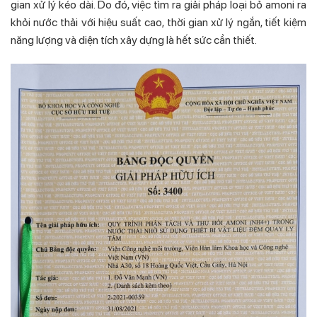
gian xử lý kéo dài. Do đó, việc tìm ra giải pháp loại bỏ amoni ra
khỏi nước thải với hiệu suất cao, thời gian xử lý ngắn, tiết kiệm
năng lượng và diện tích xây dựng là hết sức cần thiết.