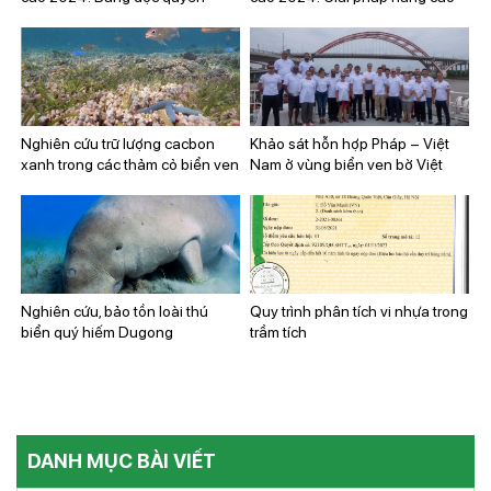
sáng chế số 41624 “Phương
hiệu quả làm việc trạm điện mặt
pháp điều chế dung dịch phân
trời mái nhà bằng hệ thống kết
bón kali hoạt hóa từ hợp chất
hợp sử dụng tuabin gió quy mô
chứa kali”
nhỏ
Nghiên cứu trữ lượng cacbon
Khảo sát hỗn hợp Pháp – Việt
xanh trong các thảm cỏ biển ven
Nam ở vùng biển ven bờ Việt
bờ Việt Nam
Nam: bước phát triển mới trong
quan hệ hợp tác giữa Viện Tài
nguyên và Môi trường biển và
Viện nghiên cứu vì sự phát triển
Pháp
Nghiên cứu, bảo tồn loài thú
Quy trình phân tích vi nhựa trong
biển quý hiếm Dugong
trầm tích
DANH MỤC BÀI VIẾT