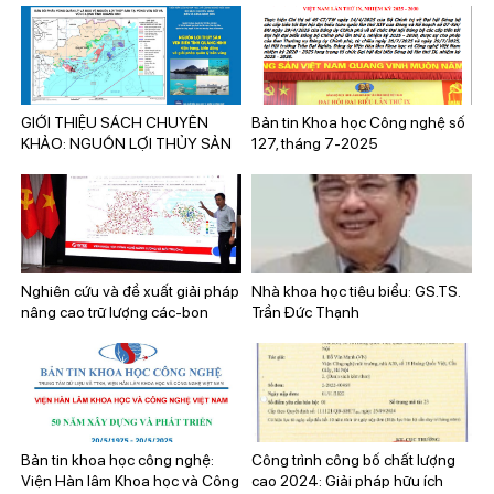
GIỚI THIỆU SÁCH CHUYÊN
Bản tin Khoa học Công nghệ số
KHẢO: NGUỒN LỢI THỦY SẢN
127, tháng 7-2025
VEN BIỂN TỈNH QUẢNG NINH:
HIỆN TRẠNG, BIẾN ĐỘNG VÀ
GIẢI PHÁP QUẢN LÝ BỀN VỮNG
Nghiên cứu và đề xuất giải pháp
Nhà khoa học tiêu biểu: GS.TS.
nâng cao trữ lượng các-bon
Trần Đức Thạnh
trong các thảm thực vật trên địa
bàn thành phố Hải Phòng
Bản tin khoa học công nghệ:
Công trình công bố chất lượng
Viện Hàn lâm Khoa học và Công
cao 2024: Giải pháp hữu ích