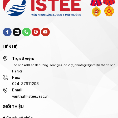
LIÊN HỆ
Trụ sở viện:
Tòa nhà A30, số 18 đường Hoàng Quốc Việt, phường Nghĩa Đô, thành phố
Hà Nội
Fax:
024-37911203
Email:
vanthu@istee.vast.vn
GIỚI THIỆU