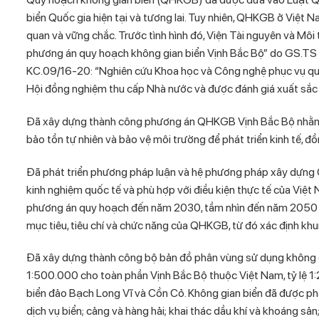
biển Quốc gia hiện tại và tương lai. Tuy nhiên, QHKGB ở Việt
quan và vững chắc. Trước tình hình đó, Viện Tài nguyên và Môi
phương án quy hoạch không gian biển Vịnh Bắc Bộ” do GS.TS 
KC.09/16-20: “Nghiên cứu Khoa học và Công nghệ phục vụ quản l
Hội đồng nghiệm thu cấp Nhà nước và được đánh giá xuất sắc 
Đã xây dựng thành công phương án QHKGB Vịnh Bắc Bộ nhằm ph
bảo tồn tự nhiên và bảo vệ môi trường để phát triển kinh tế, đồ
Đã phát triển phương pháp luận và hệ phương pháp xây dựng QH
kinh nghiệm quốc tế và phù hợp với điều kiện thực tế của Việt N
phương án quy hoạch đến năm 2030, tầm nhìn đến năm 2050 đ
mục tiêu, tiêu chí và chức năng của QHKGB, từ đó xác định kh
Đã xây dựng thành công bộ bản đồ phân vùng sử dụng không g
1:500.000 cho toàn phần Vịnh Bắc Bộ thuộc Việt Nam, tỷ lệ 1
biển đảo Bạch Long Vĩ và Cồn Cỏ. Không gian biển đã được phân
dịch vụ biển; cảng và hàng hải; khai thác dầu khí và khoáng sản;