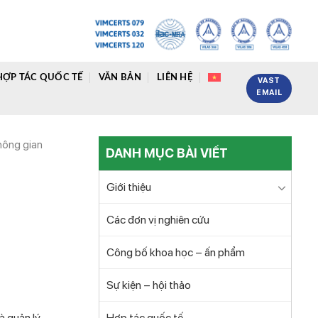
HỢP TÁC QUỐC TẾ
VĂN BẢN
LIÊN HỆ
VAST
EMAIL
hông gian
DANH MỤC BÀI VIẾT
Giới thiệu
g
Các đơn vị nghiên cứu
Công bố khoa học – ấn phẩm
Sự kiện – hội thảo
à quản lý
Hợp tác quốc tế