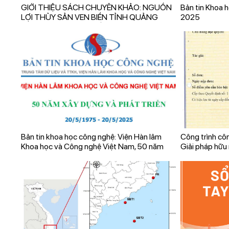
GIỚI THIỆU SÁCH CHUYÊN KHẢO: NGUỒN
Bản tin Khoa 
LỢI THỦY SẢN VEN BIỂN TỈNH QUẢNG
2025
NINH: HIỆN TRẠNG, BIẾN ĐỘNG VÀ GIẢI
PHÁP QUẢN LÝ BỀN VỮNG
Bản tin khoa học công nghệ: Viện Hàn lâm
Công trình cô
Khoa học và Công nghệ Việt Nam, 50 năm
Giải pháp hữu 
xây dựng và phát triển (20/5/1975 –
trong mẫu sin
20/5/2025).