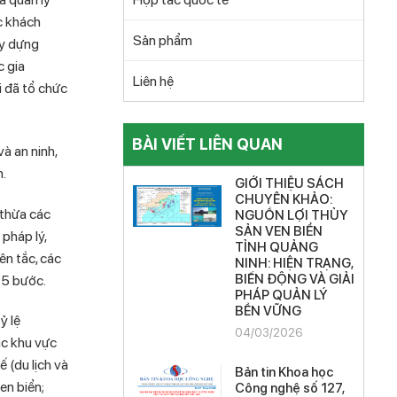
c khách
Sản phẩm
ây dựng
 gia
Liên hệ
ài đã tổ chức
BÀI VIẾT LIÊN QUAN
à an ninh,
n.
GIỚI THIỆU SÁCH
CHUYÊN KHẢO:
 thừa các
NGUỒN LỢI THỦY
SẢN VEN BIỂN
 pháp lý,
TỈNH QUẢNG
n tắc, các
NINH: HIỆN TRẠNG,
BIẾN ĐỘNG VÀ GIẢI
 5 bước.
PHÁP QUẢN LÝ
BỀN VỮNG
ỷ lệ
04/03/2026
ác khu vực
 (du lịch và
Bản tin Khoa học
en biển;
Công nghệ số 127,