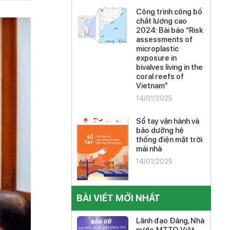
Công trình công bố
chất lượng cao
2024: Bài báo “Risk
assessments of
microplastic
exposure in
bivalves living in the
coral reefs of
Vietnam”
14/01/2025
Sổ tay vận hành và
bảo dưỡng hệ
thống điện mặt trời
mái nhà
14/01/2025
BÀI VIẾT MỚI NHẤT
Lãnh đạo Đảng, Nhà