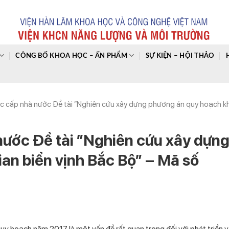
CÔNG BỐ KHOA HỌC – ẤN PHẨM
SỰ KIỆN – HỘI THẢO
c cấp nhà nước Đề tài ”Nghiên cứu xây dựng phương án quy hoạch k
nước Đề tài ”Nghiên cứu xây dựn
an biển vịnh Bắc Bộ” – Mã số
hoạch năm 2017 là một vấn đề rất quan trọng đối với phát triển v