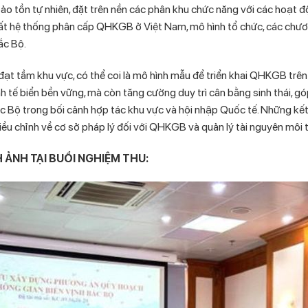
bảo tồn tự nhiên, đặt trên nền các phân khu chức năng với các hoạt độ
ất hệ thống phân cấp QHKGB ở Việt Nam, mô hình tổ chức, các chươn
ắc Bộ.
đạt tầm khu vực, có thể coi là mô hình mẫu để triển khai QHKGB trê
inh tế biển bền vững, mà còn tăng cường duy trì cân bằng sinh thái, 
Bắc Bộ trong bối cảnh hợp tác khu vực và hội nhập Quốc tế. Những kế
iều chỉnh về cơ sở pháp lý đối với QHKGB và quản lý tài nguyên môi 
 ẢNH TẠI BUỔI NGHIỆM THU: