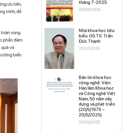
tháng 7-2025
ng ưu tiên,
05/08/2025
g trình, đề
Nhà khoa học tiêu
n toàn vùng
biểu: GS.TS. Trần
góp phần đảm
Đức Thạnh
t quả và
31/07/2025
trường biển.
Bản tin khoa học
công nghệ: Viện
Hàn lâm Khoa học
và Công nghệ Việt
Nam, 50 năm xây
dựng và phát triển
(20/5/1975 –
20/5/2025).
22/05/2025