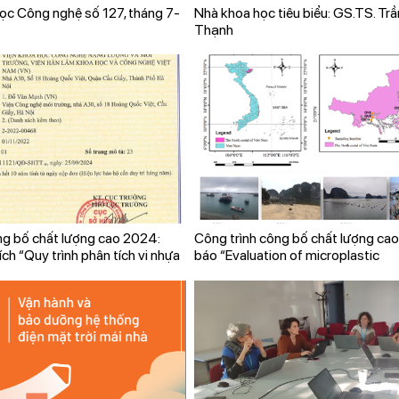
học Công nghệ số 127, tháng 7-
Nhà khoa học tiêu biểu: GS.TS. Tr
Thạnh
ng bố chất lượng cao 2024:
Công trình công bố chất lượng cao
ích “Quy trình phân tích vi nhựa
báo “Evaluation of microplastic
h vật hai mảnh vỏ”
bioaccumulation capacity of muss
viridis) and surrounding environmen
North coast of Vietnam”