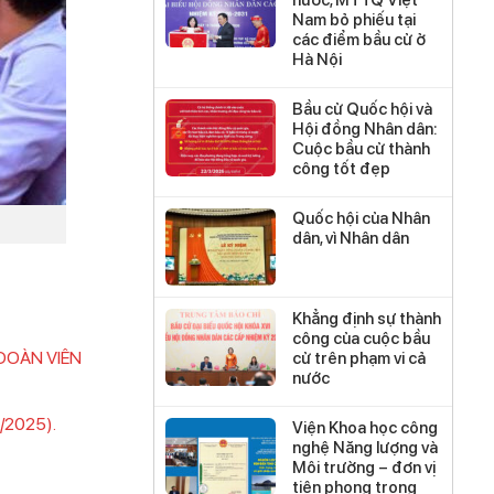
nước, MTTQ Việt
Nam bỏ phiếu tại
các điểm bầu cử ở
Hà Nội
Bầu cử Quốc hội và
Hội đồng Nhân dân:
Cuộc bầu cử thành
công tốt đẹp
Quốc hội của Nhân
dân, vì Nhân dân
Khẳng định sự thành
công của cuộc bầu
ĐOÀN VIÊN
cử trên phạm vi cả
nước
5/2025).
Viện Khoa học công
nghệ Năng lượng và
Môi trường – đơn vị
tiên phong trong