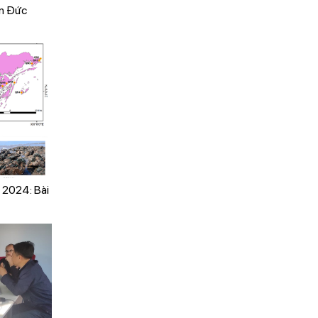
ần Đức
 2024: Bài
el (Perna
t in the