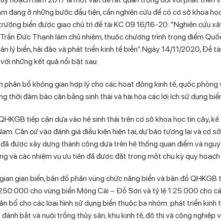
 Nam đang ở những bước đầu tiên, cần nghiên cứu để có cơ sở khoa họ
 trường biển được giao chủ trì đề tài KC.09.16/16-20: ”Nghiên cứu x
Trần Đức Thạnh làm chủ nhiệm, thuộc chương trình trọng điểm Quốc
ý biển, hải đảo và phát triển kinh tế biển”. Ngày 14/11/2020, Đề t
với những kết quả nổi bật sau:
ân bổ không gian hợp lý cho các hoạt động kinh tế, quốc phòng v
ng thời đảm bảo cân bằng sinh thái và hài hòa các lợi ích sử dụng biể
KGB tiếp cận dựa vào hệ sinh thái trên cơ sở khoa học tin cậy, kế
am. Căn cứ vào đánh giá điều kiện hiện tại, dự báo tương lai và cơ sở
ã được xây dựng thành công dựa trên hệ thống quan điểm và nguyê
ung và các nhiệm vụ ưu tiên đã được đặt trong một chu kỳ quy hoạch
ian gian biển, bản đồ phân vùng chức năng biển và bản đồ QHKGB t
:250.000 cho vùng biển Móng Cái – Đồ Sơn và tỷ lệ 1:25.000 cho c
 bổ cho các loại hình sử dụng biển thuộc ba nhóm: phát triển kinh tế
 đánh bắt và nuôi trồng thủy sản; khu kinh tế, đô thị và công nghiệp v