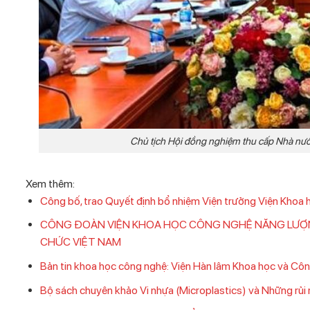
Chủ tịch Hội đồng nghiệm thu cấp Nhà nước
Xem thêm:
Công bố, trao Quyết định bổ nhiệm Viện trưởng Viện Khoa
CÔNG ĐOÀN VIỆN KHOA HỌC CÔNG NGHỆ NĂNG LƯỢN
CHỨC VIỆT NAM
Bản tin khoa học công nghệ: Viện Hàn lâm Khoa học và Cô
Bộ sách chuyên khảo Vi nhựa (Microplastics) và Những rủi r