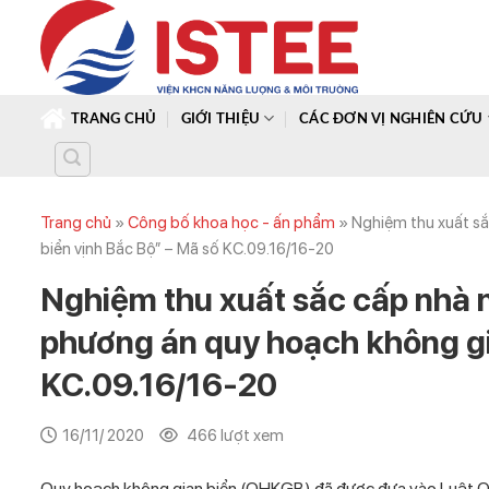
Skip
to
content
TRANG CHỦ
GIỚI THIỆU
CÁC ĐƠN VỊ NGHIÊN CỨU
Trang chủ
»
Công bố khoa học - ấn phẩm
»
Nghiệm thu xuất sắ
biển vịnh Bắc Bộ” – Mã số KC.09.16/16-20
Nghiệm thu xuất sắc cấp nhà 
phương án quy hoạch không gi
KC.09.16/16-20
16/11/ 2020
466 lượt xem
Quy hoạch không gian biển (QHKGB) đã được đưa vào Luật Quy 