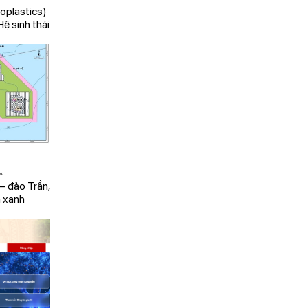
oplastics)
ệ sinh thái
– đảo Trần,
n xanh