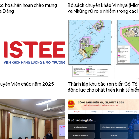
 cờ, hoa, hân hoan chào mừng
Bộ sách chuyên khảo Vi nhựa (Micr
ủa Đảng
và Những rủi ro ô nhiễm trong các H
tại Việt Nam
tuyển Viên chức năm 2025
Thành lập khu bảo tồn biển Cô Tô 
động lực cho phát triển kinh tế biể