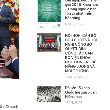
Đất ngập nước Thế
giới 2026: Khoa học
– Công nghệ vì bảo
tồn và phát triển
bền vững
03/02/2026
HỘI NGHỊ CÁN BỘ
CHỦ CHỐT VÀ HỘI
NGHỊ CÔNG BỐ
QUYẾT ĐỊNH
CÔNG TÁC CÁN
BỘ VIỆN KHOA
HỌC CÔNG NGHỆ
NĂNG LƯỢNG VÀ
MÔI TRƯỜNG
22/01/2026
Dấu ấn 15 khóa
Quốc hội qua 5 bản
Hiến pháp
13/01/2026
ển đổi xanh