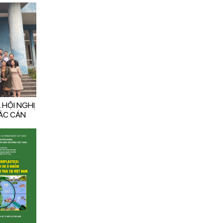
 HỘI NGHỊ
ÁC CÁN
Ệ NĂNG