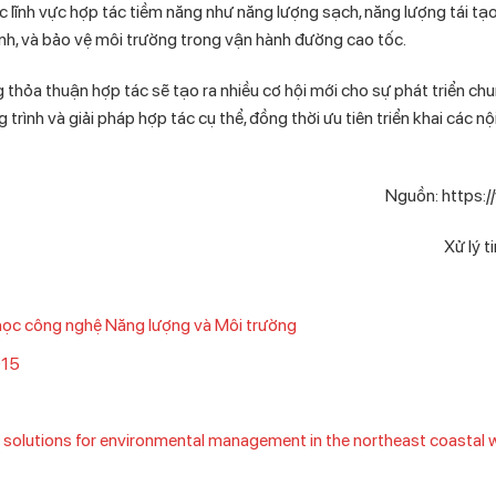
 lĩnh vực hợp tác tiềm năng như năng lượng sạch, năng lượng tái tạo
inh, và bảo vệ môi trường trong vận hành đường cao tốc.
g thỏa thuận hợp tác sẽ tạo ra nhiều cơ hội mới cho sự phát triển chu
rình và giải pháp hợp tác cụ thể, đồng thời ưu tiên triển khai các n
Nguồn: https://
Xử lý t
 học công nghệ Năng lượng và Môi trường
015
solutions for environmental management in the northeast coastal 