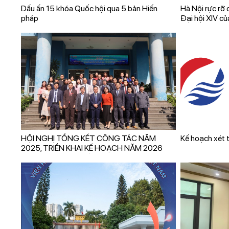
Dấu ấn 15 khóa Quốc hội qua 5 bản Hiến
Hà Nội rực rỡ
pháp
Đại hội XIV c
HỘI NGHỊ TỔNG KẾT CÔNG TÁC NĂM
Kế hoạch xét 
2025, TRIỂN KHAI KẾ HOẠCH NĂM 2026
TRAO THƯỞNG CẤP NHÀ NƯỚC VÀ ĐÓN
NHẬN BẰNG KHEN CỦA CHỦ TỊCH UBND
TỈNH QUẢNG NINH