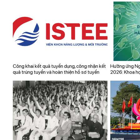
vững kinh tế biển tỉnh Quảng Ninh
Công khai kết quả tuyển dụng, công nhận kết
Hưởng ứng Ng
quả trúng tuyển và hoàn thiện hồ sơ tuyển
2026: Khoa họ
dụng viên chức kỳ xét tuyển viên chức năm
phát triển bề
2025