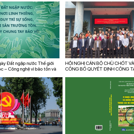
ày Đất ngập nước Thế giới
HỘI NGHỊ CÁN BỘ CHỦ CHỐT VÀ
c – Công nghệ vì bảo tồn và
CÔNG BỐ QUYẾT ĐỊNH CÔNG T
n vững
BỘ VIỆN KHOA HỌC CÔNG NGH
LƯỢNG VÀ MÔI TRƯỜNG