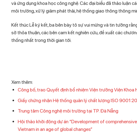
và ứng dụng khoa học công nghệ. Các đại biểu đã thảo luận các
môi trường, xử lý giảm phát thải, hệ thống giao thông thông m
Kết thúc Lễ ký kết, ba bên bày tỏ sự vui mừng và tin tưởng rằn
sở thỏa thuận, các bên cam kết nghiên cứu, đề xuất các chương t
thống nhất trong thời gian tới.
Xem thêm:
Công bố, trao Quyết định bổ nhiệm Viện trưởng Viện Khoa
Giấy chứng nhận Hệ thống quản lý chất lượng ISO 9001:2
Trung tâm Công nghệ môi trường tại TP. Đà Nẵng
Hội thảo khởi động dự án “Development of comprehensive 
Vietnam in an age of global changes”