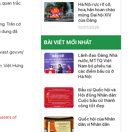
, quan trắc
Hà Nội rực rỡ cờ,
hoa, hân hoan chào
mừng Đại hội XIV
của Đảng
ng. Trên cơ
10/01/2026
ội dung đã
BÀI VIẾT MỚI NHẤT
vast.gov.vn/
Lãnh đạo Đảng, Nhà
nước, MTTQ Việt
in: Việt Hưng
Nam bỏ phiếu tại
các điểm bầu cử ở
Hà Nội
Bầu cử Quốc hội và
Hội đồng Nhân dân:
Cuộc bầu cử thành
công tốt đẹp
waters of
Quốc hội của Nhân
dân, vì Nhân dân