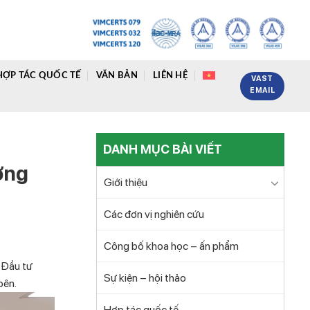
HỢP TÁC QUỐC TẾ
VĂN BẢN
LIÊN HỆ
VAST
EMAIL
DANH MỤC BÀI VIẾT
ợng
Giới thiệu
Các đơn vị nghiên cứu
Công bố khoa học – ấn phẩm
 Đầu tư
Sự kiện – hội thảo
bên.
Hợp tác quốc tế