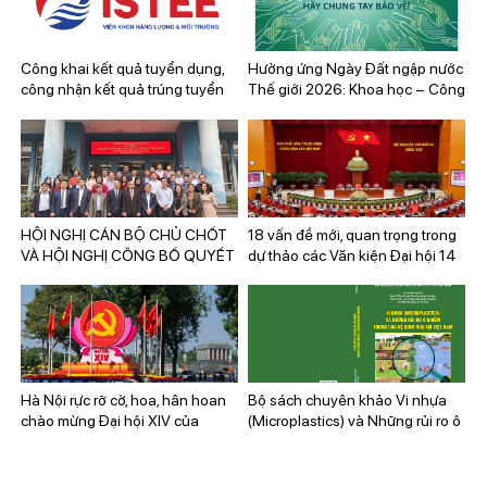
Công khai kết quả tuyển dụng,
Hưởng ứng Ngày Đất ngập nước
công nhận kết quả trúng tuyển
Thế giới 2026: Khoa học – Công
và hoàn thiện hồ sơ tuyển dụng
nghệ vì bảo tồn và phát triển
viên chức kỳ xét tuyển viên chức
bền vững
năm 2025
HỘI NGHỊ CÁN BỘ CHỦ CHỐT
18 vấn đề mới, quan trọng trong
VÀ HỘI NGHỊ CÔNG BỐ QUYẾT
dự thảo các Văn kiện Đại hội 14
ĐỊNH CÔNG TÁC CÁN BỘ VIỆN
KHOA HỌC CÔNG NGHỆ NĂNG
LƯỢNG VÀ MÔI TRƯỜNG
Hà Nội rực rỡ cờ, hoa, hân hoan
Bộ sách chuyên khảo Vi nhựa
chào mừng Đại hội XIV của
(Microplastics) và Những rủi ro ô
Đảng
nhiễm trong các Hệ sinh thái tại
Việt Nam