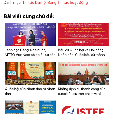
Danh mục:
Tin tức Đại hội Đảng
Tin tức hoạt động
Bài viết cùng chủ đề:
Lãnh đạo Đảng, Nhà nước,
Bầu cử Quốc hội và Hội đồng
MTTQ Việt Nam bỏ phiếu tại các
Nhân dân: Cuộc bầu cử thành
điểm bầu cử ở Hà Nội
công tốt đẹp
Quốc hội của Nhân dân, vì Nhân
Khẳng định sự thành công của
dân
cuộc bầu cử trên phạm vi cả
nước