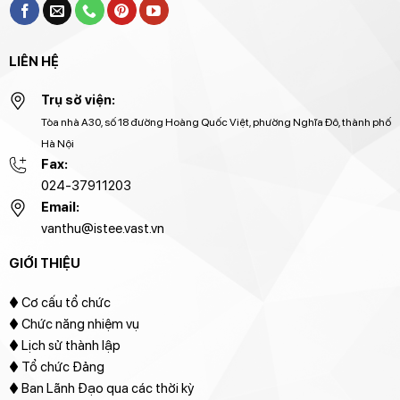
LIÊN HỆ
Trụ sở viện:
Tòa nhà A30, số 18 đường Hoàng Quốc Việt, phường Nghĩa Đô, thành phố
Hà Nội
Fax:
024-37911203
Email:
vanthu@istee.vast.vn
GIỚI THIỆU
♦
Cơ cấu tổ chức
♦ Chức năng nhiệm vụ
♦ Lịch sử thành lập
♦ Tổ chức Đảng
♦ Ban Lãnh Đạo qua các thời kỳ