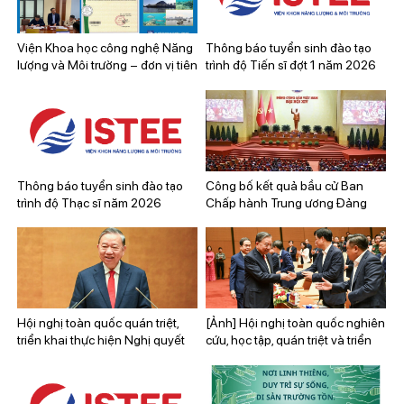
Viện Khoa học công nghệ Năng
Thông báo tuyển sinh đào tạo
lượng và Môi trường – đơn vị tiên
trình độ Tiến sĩ đợt 1 năm 2026
phong trong nghiên cứu và
chuyển giao công nghệ biển,
phát triển bền vững kinh tế biển
tỉnh Quảng Ninh
Thông báo tuyển sinh đào tạo
Công bố kết quả bầu cử Ban
trình độ Thạc sĩ năm 2026
Chấp hành Trung ương Đảng
khóa XIV
Hội nghị toàn quốc quán triệt,
[Ảnh] Hội nghị toàn quốc nghiên
triển khai thực hiện Nghị quyết
cứu, học tập, quán triệt và triển
số 79-NQ/TW và Nghị quyết số
khai thực hiện các Nghị quyết số
80-NQ/TW của Bộ Chính trị
79 và số 80 của Bộ Chính trị