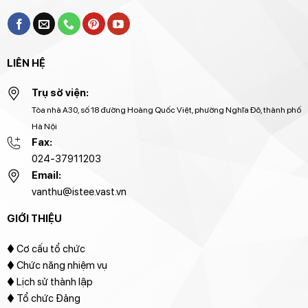
LIÊN HỆ
Trụ sở viện:
Tòa nhà A30, số 18 đường Hoàng Quốc Việt, phường Nghĩa Đô, thành phố
Hà Nội
Fax:
024-37911203
Email:
vanthu@istee.vast.vn
GIỚI THIỆU
♦
Cơ cấu tổ chức
♦ Chức năng nhiệm vụ
♦ Lịch sử thành lập
♦ Tổ chức Đảng