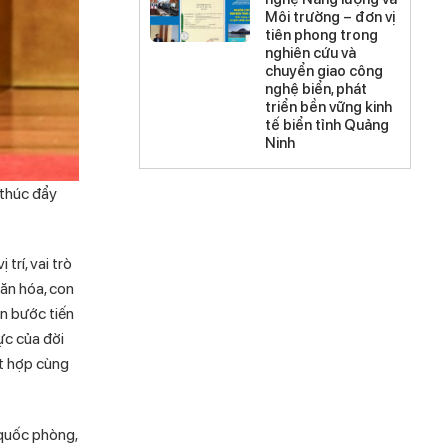
Môi trường – đơn vị
tiên phong trong
nghiên cứu và
chuyển giao công
nghệ biển, phát
triển bền vững kinh
tế biển tỉnh Quảng
Ninh
 thúc đẩy
rí, vai trò
văn hóa, con
ện bước tiến
ực của đời
ết hợp cùng
 quốc phòng,