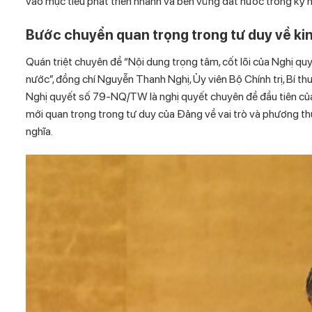
vào mục tiêu phát triển nhanh và bền vững đất nước trong kỷ 
Bước chuyển quan trọng trong tư duy về ki
Quán triệt chuyên đề “Nội dung trọng tâm, cốt lõi của Nghị q
nước”, đồng chí Nguyễn Thanh Nghị, Ủy viên Bộ Chính trị, Bí t
Nghị quyết số 79-NQ/TW là nghị quyết chuyên đề đầu tiên của 
mới quan trọng trong tư duy của Đảng về vai trò và phương thứ
nghĩa.