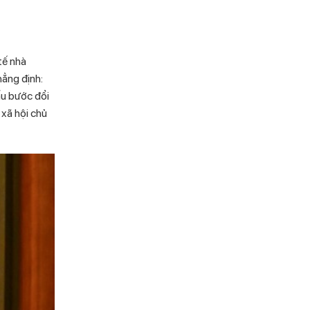
tế nhà
hẳng định:
ấu bước đổi
 xã hội chủ