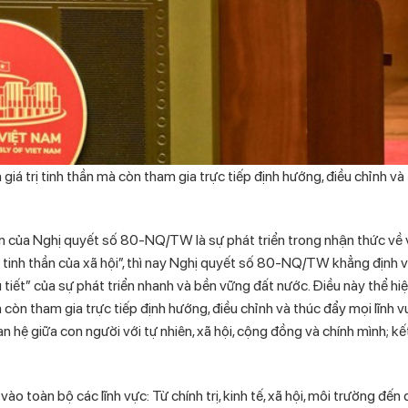
iá trị tinh thần mà còn tham gia trực tiếp định hướng, điều chỉnh và
 của Nghị quyết số 80-NQ/TW là sự phát triển trong nhận thức về vị t
 tinh thần của xã hội”, thì nay Nghị quyết số 80-NQ/TW khẳng định 
ều tiết” của sự phát triển nhanh và bền vững đất nước. Điều này thể hi
à còn tham gia trực tiếp định hướng, điều chỉnh và thúc đẩy mọi lĩnh v
an hệ giữa con người với tự nhiên, xã hội, cộng đồng và chính mình; k
o toàn bộ các lĩnh vực: Từ chính trị, kinh tế, xã hội, môi trường đến