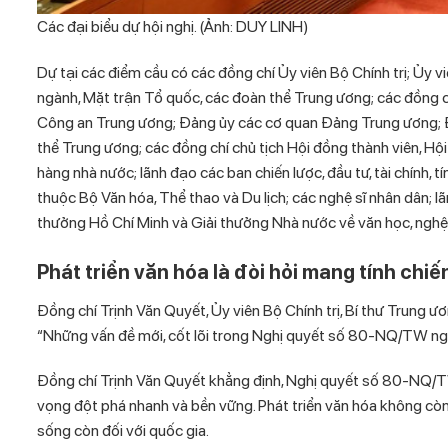
Các đại biểu dự hội nghị. (Ảnh: DUY LINH)
Dự tại các điểm cầu có các đồng chí Ủy viên Bộ Chính trị; Ủy v
ngành, Mặt trận Tổ quốc, các đoàn thể Trung ương; các đồng 
Công an Trung ương; Đảng ủy các cơ quan Đảng Trung ương; 
thể Trung ương; các đồng chí chủ tịch Hội đồng thành viên, Hộ
hàng nhà nước; lãnh đạo các ban chiến lược, đầu tư, tài chính, t
thuộc Bộ Văn hóa, Thể thao và Du lịch; các nghệ sĩ nhân dân; l
thưởng Hồ Chí Minh và Giải thưởng Nhà nước về văn học, nghệ 
Phát triển văn hóa là đòi hỏi mang tính chiế
Đồng chí Trịnh Văn Quyết, Ủy viên Bộ Chính trị, Bí thư Trung
“Những vấn đề mới, cốt lõi trong Nghị quyết số 80-NQ/TW ngày
Đồng chí Trịnh Văn Quyết khẳng định, Nghị quyết số 80-NQ/TW 
vọng đột phá nhanh và bền vững. Phát triển văn hóa không còn l
sống còn đối với quốc gia.