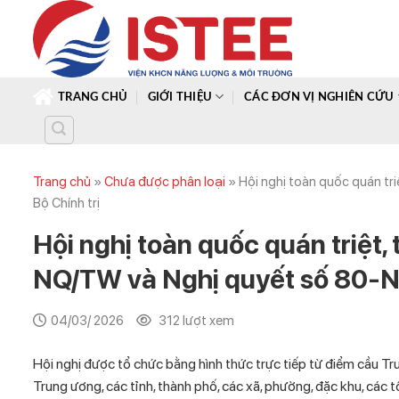
Skip
to
content
TRANG CHỦ
GIỚI THIỆU
CÁC ĐƠN VỊ NGHIÊN CỨU
Trang chủ
»
Chưa được phân loại
»
Hội nghị toàn quốc quán tr
Bộ Chính trị
Hội nghị toàn quốc quán triệt, 
NQ/TW và Nghị quyết số 80-N
04/03/ 2026
312 lượt xem
Hội nghị được tổ chức bằng hình thức trực tiếp từ điểm cầu T
Trung ương, các tỉnh, thành phố, các xã, phường, đặc khu, các t