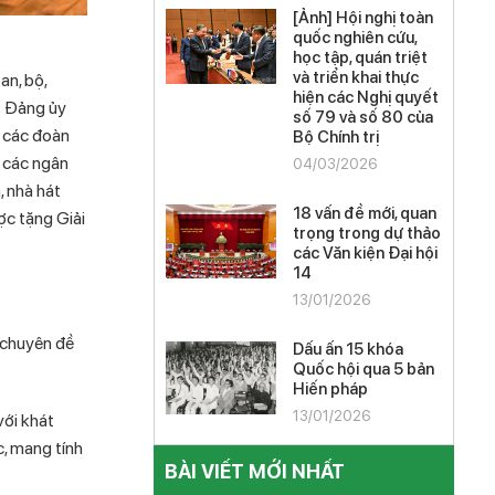
[Ảnh] Hội nghị toàn
quốc nghiên cứu,
học tập, quán triệt
và triển khai thực
an, bộ,
hiện các Nghị quyết
; Đảng ủy
số 79 và số 80 của
 các đoàn
Bộ Chính trị
, các ngân
04/03/2026
, nhà hát
18 vấn đề mới, quan
ợc tặng Giải
trọng trong dự thảo
các Văn kiện Đại hội
14
13/01/2026
 chuyên đề
Dấu ấn 15 khóa
Quốc hội qua 5 bản
Hiến pháp
13/01/2026
với khát
c, mang tính
BÀI VIẾT MỚI NHẤT