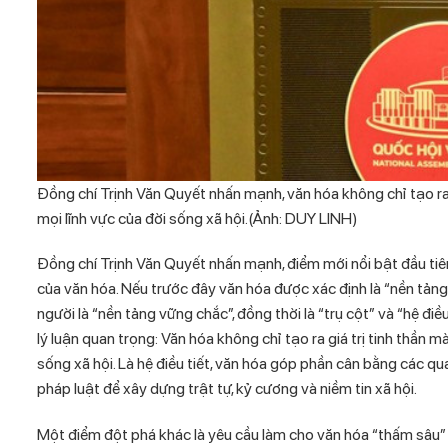
Đồng chí Trịnh Văn Quyết nhấn mạnh, văn hóa không chỉ tạo ra g
mọi lĩnh vực của đời sống xã hội.(Ảnh: DUY LINH)
Đồng chí Trịnh Văn Quyết nhấn mạnh, điểm mới nổi bật đầu tiên
của văn hóa. Nếu trước đây văn hóa được xác định là “nền tảng
người là “nền tảng vững chắc”, đồng thời là “trụ cột” và “hệ đi
lý luận quan trọng: Văn hóa không chỉ tạo ra giá trị tinh thần m
sống xã hội. Là hệ điều tiết, văn hóa góp phần cân bằng các qu
pháp luật để xây dựng trật tự, kỷ cương và niềm tin xã hội.
Một điểm đột phá khác là yêu cầu làm cho văn hóa “thấm sâu” và