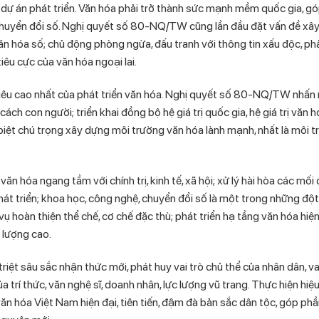
án, dự án phát triển. Văn hóa phải trở thành sức mạnh mềm quốc gia, g
à chuyển đổi số. Nghị quyết số 80-NQ/TW cũng lần đầu đặt vấn đề xâ
văn hóa số; chủ động phòng ngừa, đấu tranh với thông tin xấu độc, ph
êu cực của văn hóa ngoại lai.
 tiêu cao nhất của phát triển văn hóa. Nghị quyết số 80-NQ/TW nhấ
ch con người; triển khai đồng bộ hệ giá trị quốc gia, hệ giá trị văn h
biệt chú trọng xây dựng môi trường văn hóa lành mạnh, nhất là môi 
hóa ngang tầm với chính trị, kinh tế, xã hội; xử lý hài hòa các mối
phát triển; khoa học, công nghệ, chuyển đổi số là một trong những độ
ụ hoàn thiện thể chế, cơ chế đặc thù; phát triển hạ tầng văn hóa hiện
 lượng cao.
ệt sâu sắc nhận thức mới, phát huy vai trò chủ thể của nhân dân, vai
 trí thức, văn nghệ sĩ, doanh nhân, lực lượng vũ trang. Thực hiện hiệ
n hóa Việt Nam hiện đại, tiên tiến, đậm đà bản sắc dân tộc, góp phầ