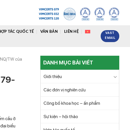
HỢP TÁC QUỐC TẾ
VĂN BẢN
LIÊN HỆ
VAST
EMAIL
80-NQ/TW của
DANH MỤC BÀI VIẾT
Giới thiệu
 79-
Các đơn vị nghiên cứu
Công bố khoa học – ấn phẩm
Sự kiện – hội thảo
ểm cầu ở
 đại biểu
Hợp tác quốc tế