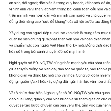
an ninh, đối ngoại; đặc biệt là trong quy hoạch, kế hoạch, đề 
vị hình ảnh và vị thế Việt Nam trong bối cảnh toàn cầu hóa v
trận an ninh văn hóa”, gắn với an ninh con người và chủ quyền 
đồng thời nâng cao “sức đề kháng” của xã hội trước tác động ti
Xây dựng con người tiếp tục được xác định là trung tâm, mục
quan hệ biện chứng giữa phát triển văn hóa và hoàn thiện nhân cá
và chuẩn mực con người Việt Nam thời kỳ mới. Đồng thời, đặc 
hóa số trong bối cảnh chuyển đổi số mạnh mẽ.
Nghị quyết số 80-NQ/TW cũng nhấn mạnh yêu cầu phát triển văn 
giữa truyền thống và hiện đại, dân tộc và quốc tế, bảo tồn và 
không gian và động lực mới cho văn hóa. Cùng với đó là nhiệm v
động nguồn lực xã hội; xây dựng đội ngũ nhân lực văn hóa chất
Về tổ chức thực hiện, Nghị quyết số 80-NQ/TW yêu cầu quán tri
đạo của Đảng, quản lý của Nhà nước và sự tham gia tích cực của
quyết sẽ tạo bước chuyển căn bản về vị thế, tầm vóc của nền vă