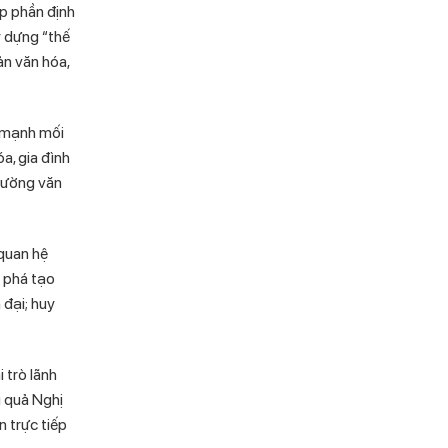
óp phần định
y dựng “thế
ản văn hóa,
n mạnh mối
óa, gia đình
trường văn
 quan hệ
t phá tạo
 đại; huy
 trò lãnh
u quả Nghị
n trực tiếp