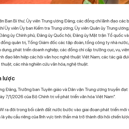
iên Ban Bí thư; Ủy viên Trung ương Đảng; các đồng chí lãnh đạo các b
chí Ủy viên Ủy ban Kiểm tra Trung ương; Ủy viên Quân ủy Trung ương
Đảng ủy Chính phủ; Đảng ủy Quốc hội; Đảng ủy Mặt trận Tổ quốc và
i đồng quản trị, Tổng Giám đốc các tập đoàn, tổng công ty nhà nước
ín dụng, phát triển doanh nghiệp; các đồng chí cấp trưởng cục, vụ, viện
ãnh đạo liên hiệp các hội văn học nghệ thuật Việt Nam; các tác giả đư
thuật; các nhà nghiên cứu văn hóa, nghệ thuật.
n lược
 ương Đảng, Trưởng ban Tuyên giáo và Dân vận Trung ương truyền đạt
 7/1/2026 của Bộ Chính trị về phát triển văn hóa Việt Nam”.
ra đời trong bối cảnh đất nước bước vào giai đoạn phát triển mới 
à yêu cầu riêng của lĩnh vực tinh thần mà trở thành đòi hỏi chiến lượ