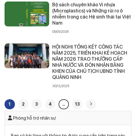
Bộ sách chuyên khảo Vi nhựa
(Microplastics) và Những rủi ro ô
nhiễm trong các Hệ sinh thái tại Việt
Nam
05/01/2026
HỘI NGHỊ TỔNG KẾT CÔNG TÁC
NĂM 2025, TRIỂN KHAI KẾ HOẠCH
NĂM 2026 TRAO THƯỞNG CẤP
NHÀ NƯỚC VÀ ĐÓN NHẬN BẰNG
KHEN CỦA CHỦ TỊCH UBND TỈNH
QUẢNG NINH
30/12/2025
1
2
3
4
…
13
Phòng hỗ trợ nhân sự
Bạn có hài lòng với thông tin được cung cấp trên trang này