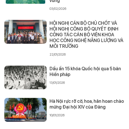
vững
03/02/2026
HỘI NGHỊ CÁN BỘ CHỦ CHỐT VÀ
HỘI NGHỊ CÔNG BỐ QUYẾT ĐỊNH
CÔNG TÁC CÁN BỘ VIỆN KHOA
HỌC CÔNG NGHỆ NĂNG LƯỢNG VÀ
MÔI TRƯỜNG
22/01/2026
Dấu ấn 15 khóa Quốc hội qua 5 bản
Hiến pháp
13/01/2026
Hà Nội rực rỡ cờ, hoa, hân hoan chào
mừng Đại hội XIV của Đảng
10/01/2026