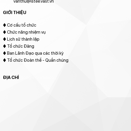
vanthu@istee.vast.vn
GIỚI THIỆU
♦
Cơ cấu tổ chức
♦ Chức năng nhiệm vụ
♦ Lịch sử thành lập
♦ Tổ chức Đảng
♦ Ban Lãnh Đạo qua các thời kỳ
♦ Tổ chức Đoàn thể - Quần chúng
ĐỊA CHỈ
[google-translator]