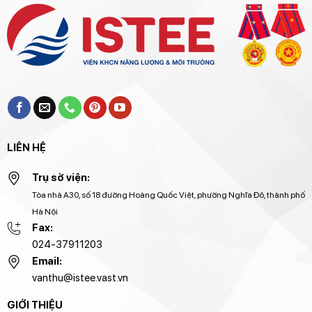
LIÊN HỆ
Trụ sở viện:
Tòa nhà A30, số 18 đường Hoàng Quốc Việt, phường Nghĩa Đô, thành phố
Hà Nội
Fax:
024-37911203
Email:
vanthu@istee.vast.vn
GIỚI THIỆU