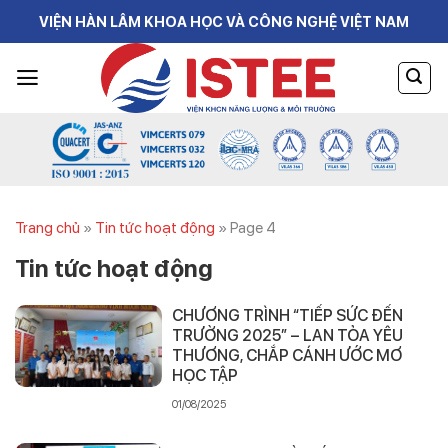
Skip
VIỆN HÀN LÂM KHOA HỌC VÀ CÔNG NGHỆ VIỆT NAM
to
content
Trang chủ
»
Tin tức hoạt động
»
Page 4
Tin tức hoạt động
CHƯƠNG TRÌNH “TIẾP SỨC ĐẾN
TRƯỜNG 2025” – LAN TỎA YÊU
THƯƠNG, CHẮP CÁNH ƯỚC MƠ
HỌC TẬP
01/08/2025