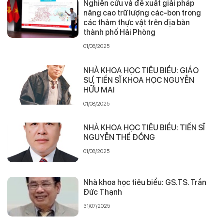
Nghiên cứu và đề xuất giải pháp
nâng cao trữ lượng các-bon trong
các thảm thực vật trên địa bàn
thành phố Hải Phòng
01/08/2025
NHÀ KHOA HỌC TIÊU BIỂU: GIÁO
SƯ, TIẾN SĨ KHOA HỌC NGUYỄN
HỮU MAI
01/08/2025
NHÀ KHOA HỌC TIÊU BIỂU: TIẾN SĨ
NGUYỄN THẾ ĐỒNG
01/08/2025
Nhà khoa học tiêu biểu: GS.TS. Trần
Đức Thạnh
31/07/2025