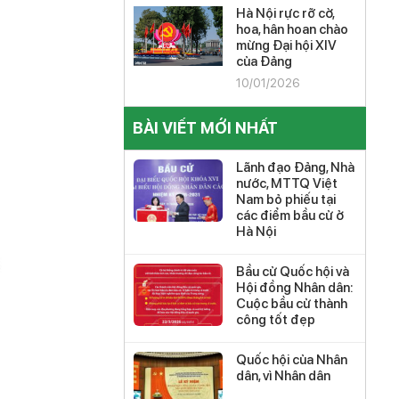
Hà Nội rực rỡ cờ,
hoa, hân hoan chào
mừng Đại hội XIV
của Đảng
10/01/2026
BÀI VIẾT MỚI NHẤT
Lãnh đạo Đảng, Nhà
nước, MTTQ Việt
Nam bỏ phiếu tại
các điểm bầu cử ở
Hà Nội
Bầu cử Quốc hội và
Hội đồng Nhân dân:
Cuộc bầu cử thành
công tốt đẹp
Quốc hội của Nhân
dân, vì Nhân dân