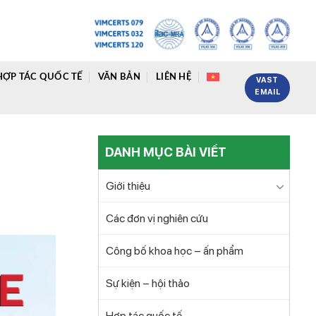
HỢP TÁC QUỐC TẾ
VĂN BẢN
LIÊN HỆ
VAST
EMAIL
DANH MỤC BÀI VIẾT
Giới thiệu
Các đơn vị nghiên cứu
Công bố khoa học – ấn phẩm
Sự kiện – hội thảo
Hợp tác quốc tế