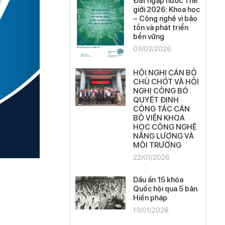
Đất ngập nước Thế
giới 2026: Khoa học
– Công nghệ vì bảo
tồn và phát triển
bền vững
03/02/2026
HỘI NGHỊ CÁN BỘ
CHỦ CHỐT VÀ HỘI
NGHỊ CÔNG BỐ
QUYẾT ĐỊNH
CÔNG TÁC CÁN
BỘ VIỆN KHOA
HỌC CÔNG NGHỆ
NĂNG LƯỢNG VÀ
MÔI TRƯỜNG
22/01/2026
Dấu ấn 15 khóa
Quốc hội qua 5 bản
Hiến pháp
13/01/2026