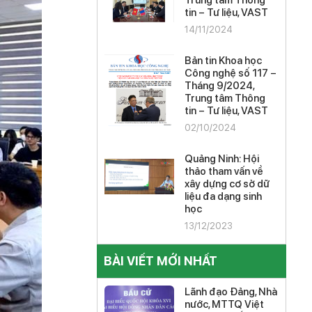
Trung tâm Thông
tin – Tư liệu, VAST
14/11/2024
Bản tin Khoa học
Công nghệ số 117 –
Tháng 9/2024,
Trung tâm Thông
tin – Tư liệu, VAST
02/10/2024
Quảng Ninh: Hội
thảo tham vấn về
xây dựng cơ sở dữ
liệu đa dạng sinh
học
13/12/2023
BÀI VIẾT MỚI NHẤT
Lãnh đạo Đảng, Nhà
nước, MTTQ Việt