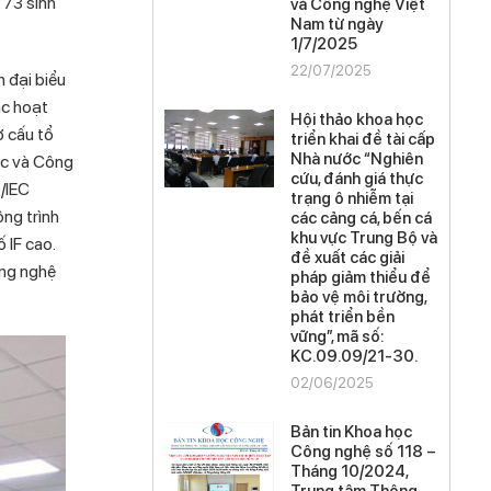
 73 sinh
và Công nghệ Việt
Nam từ ngày
1/7/2025
22/07/2025
 đại biểu
ác hoạt
Hội thảo khoa học
ơ cấu tổ
triển khai đề tài cấp
Nhà nước “Nghiên
ọc và Công
cứu, đánh giá thực
/IEC
trạng ô nhiễm tại
ng trình
các cảng cá, bến cá
khu vực Trung Bộ và
 IF cao.
đề xuất các giải
ông nghệ
pháp giảm thiểu để
bảo vệ môi trường,
phát triển bền
vững”, mã số:
KC.09.09/21-30.
02/06/2025
Bản tin Khoa học
Công nghệ số 118 –
Tháng 10/2024,