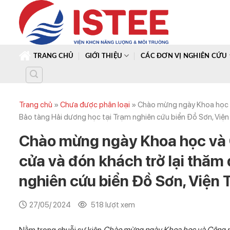
Skip
to
content
TRANG CHỦ
GIỚI THIỆU
CÁC ĐƠN VỊ NGHIÊN CỨU
Trang chủ
»
Chưa được phân loại
»
Chào mừng ngày Khoa học v
Bảo tàng Hải dương học tại Trạm nghiên cứu biển Đồ Sơn, Viện
Chào mừng ngày Khoa học và 
cửa và đón khách trở lại thăm
nghiên cứu biển Đồ Sơn, Viện 
27/05/ 2024
518 lượt xem
Nằm trong chuỗi sự kiện
Chào mừng ngày Khoa học và Công 