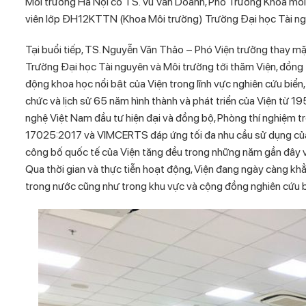
Môi trường Hà Nội có TS.
Vũ Văn Doanh
, Phó Trưởng Khoa môi
viên
lớp ĐH12KTTN (Khoa Môi trường) Trường Đại học Tài ng
Tại buổi tiếp, TS. Nguyễn Văn Thảo – Phó Viện trưởng thay mặ
Trường Đại học Tài nguyên và Môi trường tới thăm Viện, đồng th
động khoa học nổi bật của Viện trong lĩnh vực nghiên cứu biển
chức và lịch sử 65 năm hình thành và phát triển của Viện từ 
nghệ Việt Nam đầu tư hiện đại và đồng bộ, Phòng thí nghiệm t
17025:2017 và VIMCERTS đáp ứng tối đa nhu cầu sử dụng của cá
công bố quốc tế của Viện tăng đều trong những năm gần đây và 
Qua thời gian và thực tiễn hoạt động, Viện đang ngày càng khẳ
trong nước cũng như trong khu vực và cộng đồng nghiên cứu b