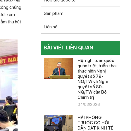
i công chúng
Sản phẩm
gười xem
hằm thu hút
Liên hệ
BÀI VIẾT LIÊN QUAN
Hội nghị toàn quốc
quán triệt, triển khai
thực hiện Nghị
quyết số 79-
NQ/TW và Nghị
quyết số 80-
NQ/TW của Bộ
Chính trị
04/03/2026
HẢI PHÒNG
TRƯỚC CƠ HỘI
DẪN DẮT KINH TẾ