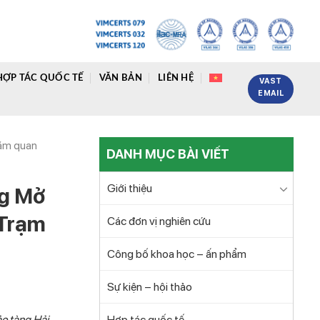
HỢP TÁC QUỐC TẾ
VĂN BẢN
LIÊN HỆ
VAST
EMAIL
hăm quan
DANH MỤC BÀI VIẾT
Giới thiệu
ng Mở
 Trạm
Các đơn vị nghiên cứu
Công bố khoa học – ấn phẩm
Sự kiện – hội thảo
o tàng Hải
Hợp tác quốc tế