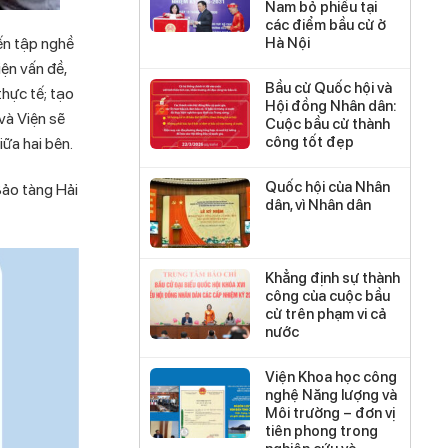
Nam bỏ phiếu tại
các điểm bầu cử ở
ến tập nghề
Hà Nội
ện vấn đề,
Bầu cử Quốc hội và
thực tế; tạo
Hội đồng Nhân dân:
và Viện sẽ
Cuộc bầu cử thành
công tốt đẹp
ữa hai bên.
Quốc hội của Nhân
ảo tàng Hải
dân, vì Nhân dân
Khẳng định sự thành
công của cuộc bầu
cử trên phạm vi cả
nước
Viện Khoa học công
nghệ Năng lượng và
Môi trường – đơn vị
tiên phong trong