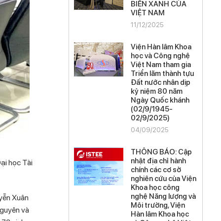
BIỂN XANH CỦA
VIỆT NAM
11/12/2025
Viện Hàn lâm Khoa
học và Công nghệ
Việt Nam tham gia
Triển lãm thành tựu
Đất nước nhân dịp
kỷ niệm 80 năm
Ngày Quốc khánh
(02/9/1945-
02/9/2025)
04/09/2025
THÔNG BÁO: Cập
nhật địa chỉ hành
ại học Tài
chính các cơ sở
nghiên cứu của Viện
Khoa học công
nghệ Năng lượng và
uyễn Xuân
Môi trường, Viện
nguyên và
Hàn lâm Khoa học