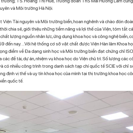
 trường; TS.
Hoàng Thị Huê,
Trưởng đoàn ThS Mai Hương Lam
cùng
uyên và Môi trường Hà Nội
.
t Viện Tài nguyên và Môi trường biển, hoan nghênh và chào đón đoàn
ời chia sẻ, giới thiệu những tiềm năng và lợi thế của Viện, tóm tắt c
, chất lượng nguồn nhân lực, ứng dụng khoa học và công nghệ biển, c
1959 đến nay. …Với hệ thống cơ sở vật chất được Viện Hàn lâm Khoa h
rọng điểm về Đa dạng sinh học và Môi trưởng biển đạt chứng chỉ ISO
c đề tài, dự án, nhiệm vụ khoa học do Viện chủ trì. Số lượng các cô
có nhiều công trình trong danh sách tạp chí quốc tế SCIE với chỉ số
ng định vị thế và uy tín khoa học của mình tại thị trường khoa học c
iển quốc tế.