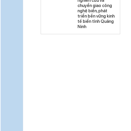
nghiên cứu và
chuyển giao công
nghệ biển, phát
triển bền vững kinh
tế biển tỉnh Quảng
Ninh