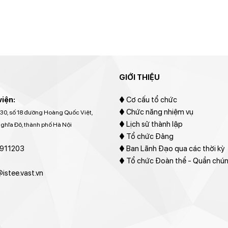
GIỚI THIỆU
viện:
♦
Cơ cấu tổ chức
♦ Chức năng nhiệm vụ
30, số 18 đường Hoàng Quốc Việt,
♦ Lịch sử thành lập
hĩa Đô, thành phố Hà Nội
♦ Tổ chức Đảng
911203
♦ Ban Lãnh Đạo qua các thời kỳ
♦ Tổ chức Đoàn thể - Quần chú
istee.vast.vn