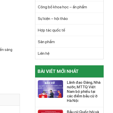
Công bố khoa học – ấn phẩm
Sự kiện – hội thảo
Hợp tác quốc tế
Sản phẩm
yền sáng
Liên hệ
BÀI VIẾT MỚI NHẤT
Lãnh đạo Đảng, Nhà
nước, MTTQ Việt
Nam bỏ phiếu tại
các điểm bầu cử ở
Hà Nội
Bầu cử Quốc hội và