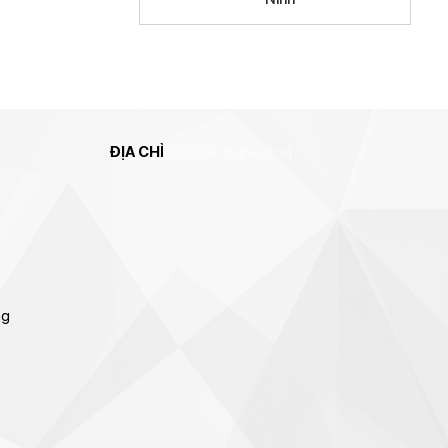
ĐỊA CHỈ
[google-translator]
ng