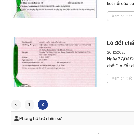
kết nối của cá
Xem chi tiết
Lò đốt chấ
26/12/2023
Ngày 27/04/20
chế: “Lò đốt c
Xem chi tiết
1
2
Phòng hỗ trợ nhân sự