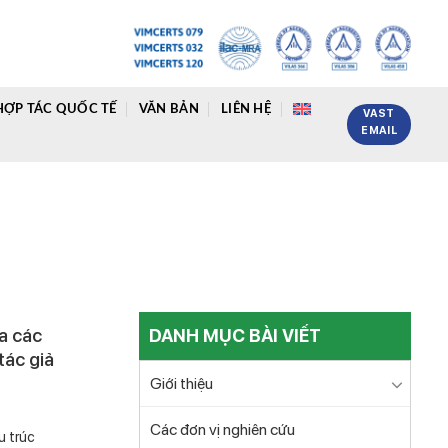
HỢP TÁC QUỐC TẾ
VĂN BẢN
LIÊN HỆ
VAST
EMAIL
a các
DANH MỤC BÀI VIẾT
tác giả
Giới thiệu
Các đơn vị nghiên cứu
 trúc