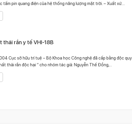
c tấm pin quang điện của hệ thống năng lượng mặt trời. – Xuất xứ:...
t thải rắn y tế VHI-18B
04 Cục sở hữu trí tuệ – Bộ Khoa học Công nghệ đã cấp bằng độc qu
hất thải rắn độc hại ’’ cho nhóm tác giả: Nguyễn Thế Đồng,...