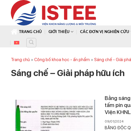
Skip
to
content
TRANG CHỦ
GIỚI THIỆU
CÁC ĐƠN VỊ NGHIÊN CỨU
Trang chủ
»
Công bố khoa học - ấn phẩm
»
Sáng chế - Giải ph
Sáng chế – Giải pháp hữu ích
Bằng sáng 
tấm pin qu
Viện KHNL
09/01/2024
BẰNG ĐỘC QUY